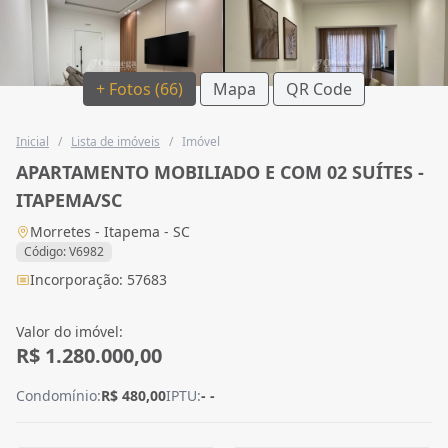
+ Fotos (66)
Mapa
QR Code
Inicial
/
Lista de imóveis
/
Imóvel
APARTAMENTO MOBILIADO E COM 02 SUÍTES -
ITAPEMA/SC
Morretes - Itapema - SC
Código: V6982
Incorporação: 57683
Valor do imóvel:
R$ 1.280.000,00
Condomínio:
R$ 480,00
IPTU:
- -