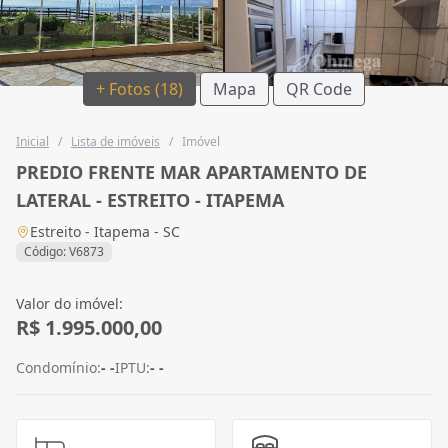
+ Fotos (18)
Mapa
QR Code
Inicial
/
Lista de imóveis
/
Imóvel
PREDIO FRENTE MAR APARTAMENTO DE
LATERAL - ESTREITO - ITAPEMA
Estreito - Itapema - SC
Código: V6873
Valor do imóvel:
R$ 1.995.000,00
Condomínio:
- -
IPTU:
- -