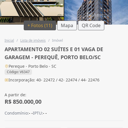
+ Fotos (11)
Mapa
QR Code
Inicial
/
Lista de imóveis
/
Imóvel
APARTAMENTO 02 SUÍTES E 01 VAGA DE
GARAGEM - PEREQUÊ, PORTO BELO/SC
Pereque - Porto Belo - SC
Código: V6347
Incorporação: 40- 22472 / 42- 22474 / 44- 22476
A partir de:
R$ 850.000,00
Condomínio:
- -
IPTU:
- -