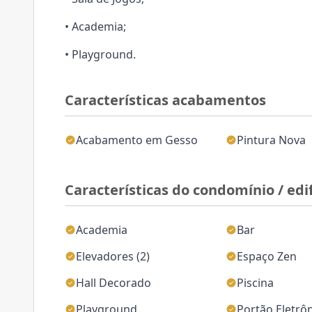
• Academia;
• Playground.
Características acabamentos
Acabamento em Gesso
Pintura Nova
Características do condomínio / edif
Academia
Bar
Elevadores (2)
Espaço Zen
Hall Decorado
Piscina
Playground
Portão Eletrô