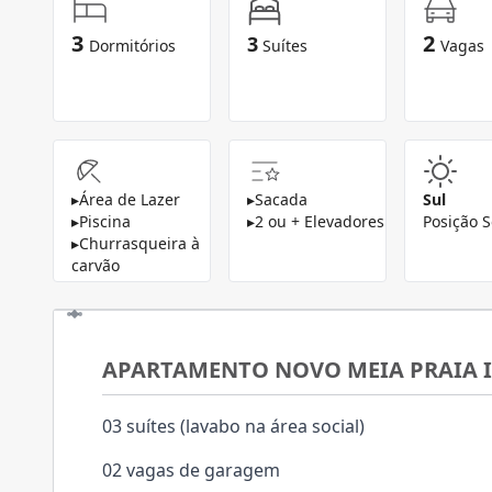
3
2
3
Dormitórios
Suítes
Vagas
▸
Área de Lazer
▸
Sacada
Sul
▸
Piscina
▸
2 ou + Elevadores
Posição S
▸
Churrasqueira à
carvão
APARTAMENTO NOVO MEIA PRAIA 
03 suítes (lavabo na área social)
02 vagas de garagem