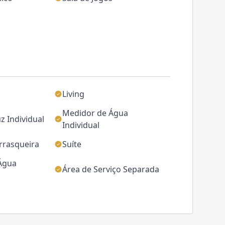
Living
Medidor de Água
z Individual
Individual
rrasqueira
Suíte
 Água
Área de Serviço Separada