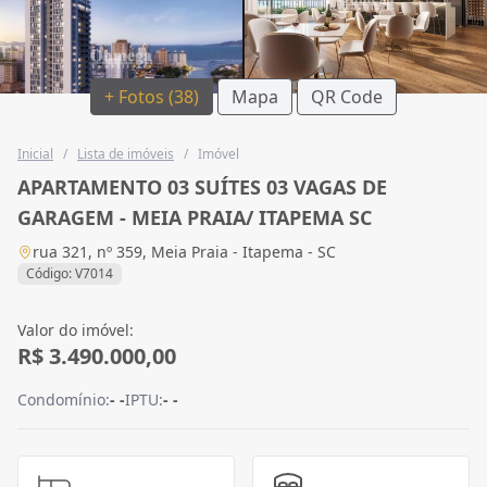
+ Fotos (38)
Mapa
QR Code
Inicial
/
Lista de imóveis
/
Imóvel
APARTAMENTO 03 SUÍTES 03 VAGAS DE
GARAGEM - MEIA PRAIA/ ITAPEMA SC
rua 321, nº 359, Meia Praia - Itapema - SC
Código: V7014
Valor do imóvel:
R$ 3.490.000,00
Condomínio:
- -
IPTU:
- -