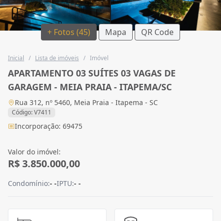
+ Fotos (45)
Mapa
QR Code
Inicial
/
Lista de imóveis
/
Imóvel
APARTAMENTO 03 SUÍTES 03 VAGAS DE
GARAGEM - MEIA PRAIA - ITAPEMA/SC
Rua 312, nº 5460, Meia Praia - Itapema - SC
Código: V7411
Incorporação: 69475
Valor do imóvel:
R$ 3.850.000,00
Condomínio:
- -
IPTU:
- -