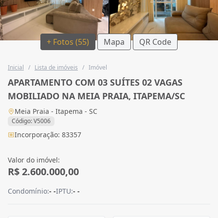
+ Fotos (55)
Mapa
QR Code
Inicial
/
Lista de imóveis
/
Imóvel
APARTAMENTO COM 03 SUÍTES 02 VAGAS
MOBILIADO NA MEIA PRAIA, ITAPEMA/SC
Meia Praia - Itapema - SC
Código: V5006
Incorporação: 83357
Valor do imóvel:
R$ 2.600.000,00
Condomínio:
- -
IPTU:
- -