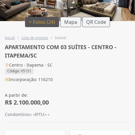
+ Fotos (24)
Mapa
QR Code
Inicial
/
Lista de imóveis
/
Imóvel
APARTAMENTO COM 03 SUÍTES - CENTRO -
ITAPEMA/SC
Centro - Itapema - SC
Código: V5151
Incorporação: 116210
A partir de:
R$ 2.100.000,00
Condomínio:
- -
IPTU:
- -