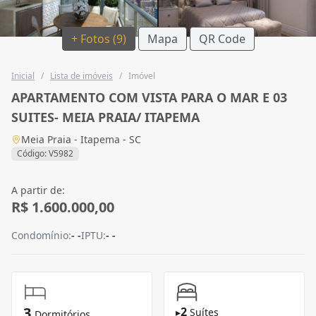
+ Fotos (9)
Mapa
QR Code
Inicial
/
Lista de imóveis
/
Imóvel
APARTAMENTO COM VISTA PARA O MAR E 03
SUITES- MEIA PRAIA/ ITAPEMA
Meia Praia - Itapema - SC
Código: V5982
A partir de:
R$ 1.600.000,00
Condomínio:
- -
IPTU:
- -
3
2
▸
Suítes
Dormitórios