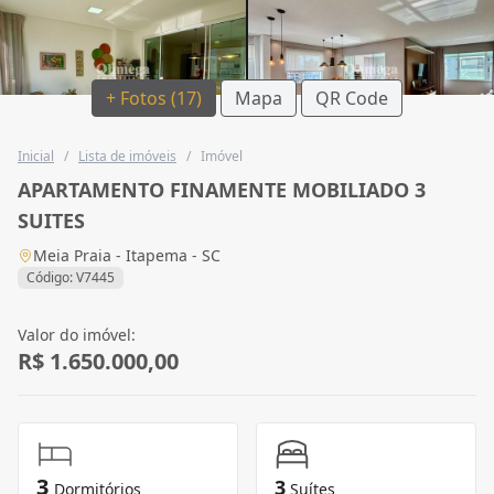
+ Fotos (17)
Mapa
QR Code
Inicial
/
Lista de imóveis
/
Imóvel
APARTAMENTO FINAMENTE MOBILIADO 3
SUITES
Meia Praia - Itapema - SC
Código: V7445
Valor do imóvel:
R$ 1.650.000,00
3
3
Dormitórios
Suítes