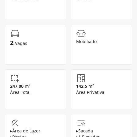
2
Mobiliado
Vagas
247,00
m²
142,5
m²
Área Total
Área Privativa
▸
Área de Lazer
▸
Sacada
▸
Piscina
▸
1 Elevador