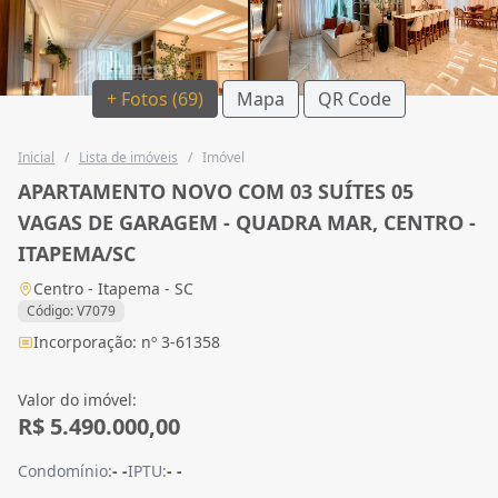
+ Fotos (69)
Mapa
QR Code
Inicial
/
Lista de imóveis
/
Imóvel
APARTAMENTO NOVO COM 03 SUÍTES 05
VAGAS DE GARAGEM - QUADRA MAR, CENTRO -
ITAPEMA/SC
Centro - Itapema - SC
Código: V7079
Incorporação: nº 3-61358
Valor do imóvel:
R$ 5.490.000,00
Condomínio:
- -
IPTU:
- -