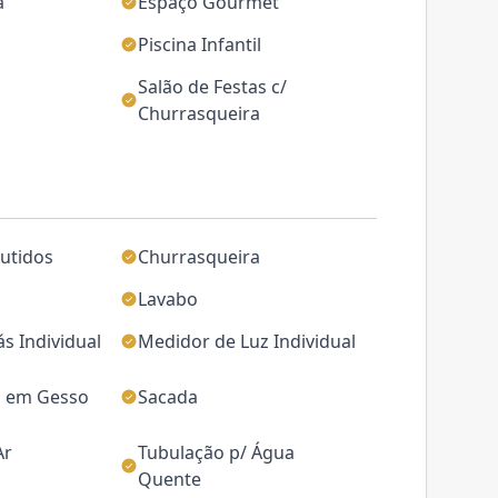
a
Espaço Gourmet
Piscina Infantil
Salão de Festas c/
Churrasqueira
utidos
Churrasqueira
Lavabo
s Individual
Medidor de Luz Individual
 em Gesso
Sacada
Ar
Tubulação p/ Água
Quente