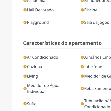
Academia
Brinquedotec
Hall Decorado
Piscina
Playground
Sala de Jogos
Características do apartamento
Ar Condicionado
Armários Emb
Cozinha
Interfone
Living
Medidor de Gá
Medidor de Água
Rebaixamento
Individual
Tubulação p/ 
Suíte
Condicionado