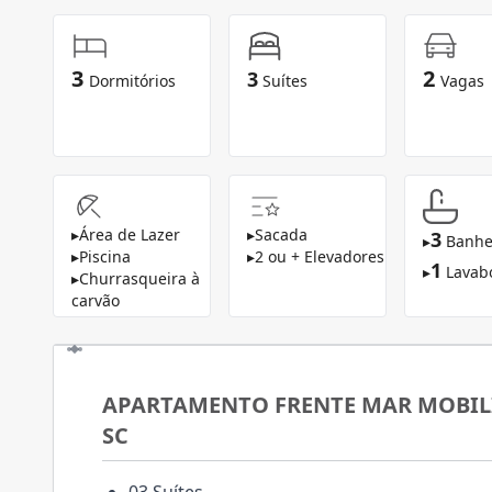
3
2
3
Dormitórios
Suítes
Vagas
▸
Área de Lazer
▸
Sacada
3
▸
Banhe
▸
Piscina
▸
2 ou + Elevadores
1
▸
Lavab
▸
Churrasqueira à
carvão
APARTAMENTO FRENTE MAR MOBIL
SC