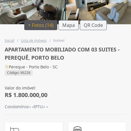
+ Fotos (14)
Mapa
QR Code
Inicial
/
Lista de imóveis
/
Imóvel
APARTAMENTO MOBILIADO COM 03 SUITES -
PEREQUÊ, PORTO BELO
Pereque - Porto Belo - SC
Código: V6226
Valor do imóvel:
R$ 1.800.000,00
Condomínio:
- -
IPTU:
- -