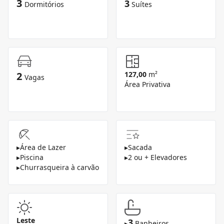
3
3
Dormitórios
Suítes
2
127,00
m²
Vagas
Área Privativa
▸
Área de Lazer
▸
Sacada
▸
Piscina
▸
2 ou + Elevadores
▸
Churrasqueira à carvão
Leste
3
▸
Banheiros