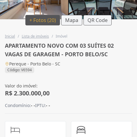
+ Fotos (20)
Mapa
QR Code
Inicial
/
Lista de imóveis
/
Imóvel
APARTAMENTO NOVO COM 03 SUÍTES 02
VAGAS DE GARAGEM - PORTO BELO/SC
Pereque - Porto Belo - SC
Código: V6594
Valor do imóvel:
R$ 2.300.000,00
Condomínio:
- -
IPTU:
- -