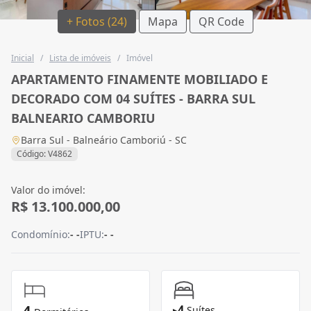
+ Fotos (24)
Mapa
QR Code
Inicial
/
Lista de imóveis
/
Imóvel
APARTAMENTO FINAMENTE MOBILIADO E
DECORADO COM 04 SUÍTES - BARRA SUL
BALNEARIO CAMBORIU
Barra Sul - Balneário Camboriú - SC
Código: V4862
Valor do imóvel:
R$ 13.100.000,00
Condomínio:
- -
IPTU:
- -
4
4
▸
Suítes