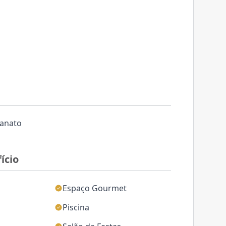
lanato
ício
Espaço Gourmet
o
Piscina