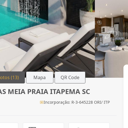
Fotos (13)
Mapa
QR Code
S MEIA PRAIA ITAPEMA SC
Incorporação: R-3-645228 ORI/ ITP