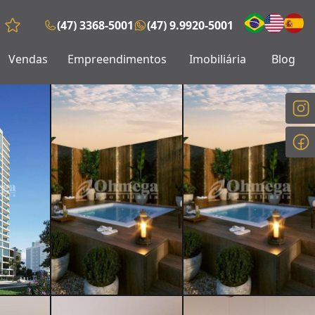
(47) 3368-5001
(47) 9.9920-5001
Favoritos (0 itens)
Vendas
Empreendimentos
Imobiliária
Blog