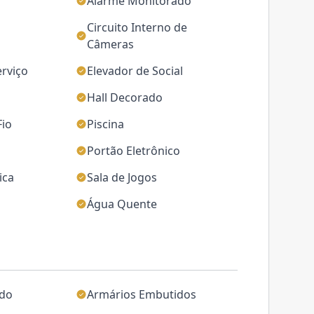
Alarme Monitorado
Circuito Interno de
Câmeras
erviço
Elevador de Social
Hall Decorado
Fio
Piscina
Portão Eletrônico
ica
Sala de Jogos
Água Quente
ado
Armários Embutidos