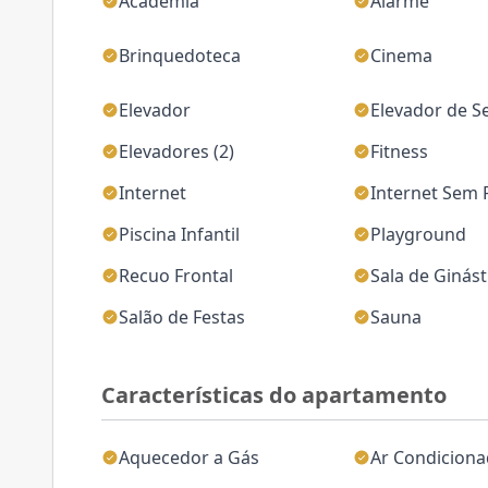
Academia
Alarme
Brinquedoteca
Cinema
Elevador
Elevador de S
Elevadores (2)
Fitness
Internet
Internet Sem 
Piscina Infantil
Playground
Recuo Frontal
Sala de Ginást
Salão de Festas
Sauna
Características do apartamento
Aquecedor a Gás
Ar Condicion