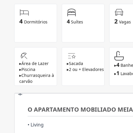
4
2
4
Dormitórios
Suítes
Vagas
▸
Área de Lazer
▸
Sacada
4
▸
Banhe
▸
Piscina
▸
2 ou + Elevadores
1
▸
Lavab
▸
Churrasqueira à
carvão
O APARTAMENTO MOBILIADO MEIA 
• Living