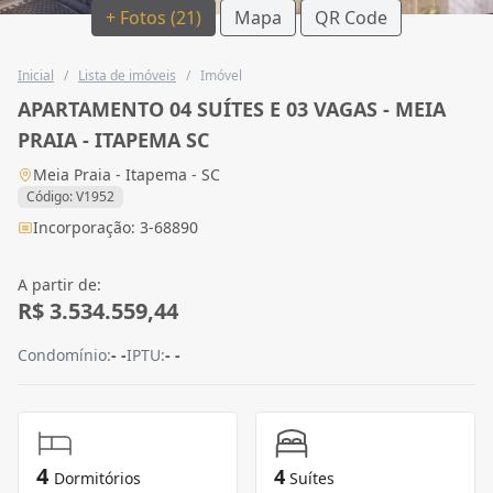
+ Fotos (21)
Mapa
QR Code
Inicial
/
Lista de imóveis
/
Imóvel
APARTAMENTO 04 SUÍTES E 03 VAGAS - MEIA
PRAIA - ITAPEMA SC
Meia Praia - Itapema - SC
Código: V1952
Incorporação: 3-68890
A partir de:
R$ 3.534.559,44
Condomínio:
- -
IPTU:
- -
4
4
Dormitórios
Suítes