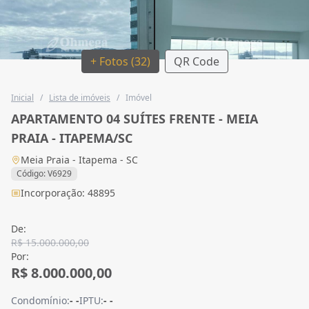
+ Fotos (32)
QR Code
Inicial
/
Lista de imóveis
/
Imóvel
APARTAMENTO 04 SUÍTES FRENTE - MEIA
PRAIA - ITAPEMA/SC
Meia Praia - Itapema - SC
Código: V6929
Incorporação: 48895
De:
R$ 15.000.000,00
Por:
R$ 8.000.000,00
Condomínio:
- -
IPTU:
- -