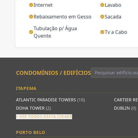
Internet
Lavabo
Rebaixamento em Gesso
Sacada
Tubulação p/ Água
Tv a Cabo
Quente
CONDOMÍNIOS / EDIFÍCIOS
ITAPEMA
ATLANTIC PARADISE TOWERS
(10)
CARTIER R
DOHA TOWER
(2)
DUBLIN
(0)
+ VER TODOS DESTA CIDADE
PORTO BELO