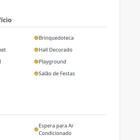
ício
Brinquedoteca
met
Hall Decorado
l
Playground
Salão de Festas
Espera para Ar
Condicionado