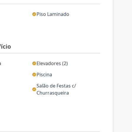
Piso Laminado
ício
a
Elevadores (2)
o
Piscina
Salão de Festas c/
Churrasqueira