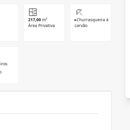
217,00
m²
▸
Churrasqueira à
Área Privativa
carvão
iros
o