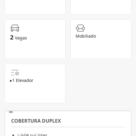
2
Mobiliado
Vagas
▸
1 Elevador
COBERTURA DUPLEX
ï¿½04 suï¿½tes