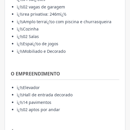
ï¿½02 vagas de garagem
ï¿½rea privativa: 246mï¿½
ï¿½Amplo terraï¿½o com piscina e churrasqueira
ï¿½Cozinha
ï¿½02 Salas
ï¿½Espaï¿½o de jogos
ï¿½Mobiliado e Decorado
O EMPREENDIMENTO
ï¿½Elevador
ï¿½Hall de entrada decorado
ï¿½14 pavimentos
ï¿½02 aptos por andar