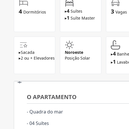
4
3
4
▸
Suítes
Dormitórios
Vagas
1
▸
Suíte Master
▸
Sacada
Noroeste
4
▸
Banhe
▸
2 ou + Elevadores
Posição Solar
1
▸
Lavab
O APARTAMENTO
- Quadra do mar
- 04 Suítes