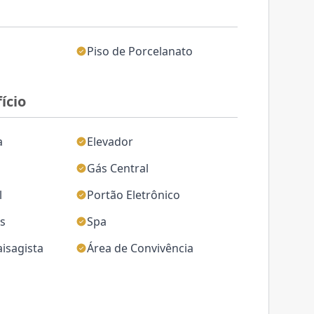
Piso de Porcelanato
ício
a
Elevador
Gás Central
l
Portão Eletrônico
as
Spa
isagista
Área de Convivência