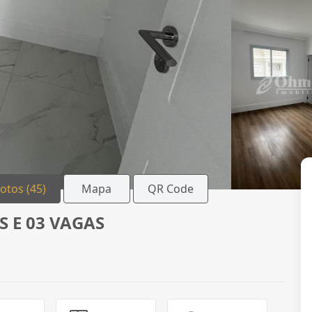
Fotos (45)
Mapa
QR Code
 E 03 VAGAS