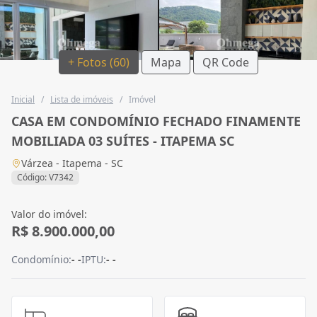
+ Fotos (60)
Mapa
QR Code
Inicial
/
Lista de imóveis
/
Imóvel
CASA EM CONDOMÍNIO FECHADO FINAMENTE
MOBILIADA 03 SUÍTES - ITAPEMA SC
Várzea - Itapema - SC
Código: V7342
Valor do imóvel:
R$ 8.900.000,00
Condomínio:
- -
IPTU:
- -