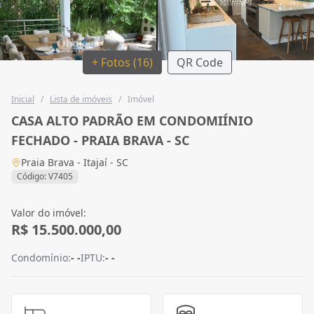
+ Fotos (16)
QR Code
Inicial
/
Lista de imóveis
/
Imóvel
CASA ALTO PADRÃO EM CONDOMIÍNIO
FECHADO - PRAIA BRAVA - SC
Praia Brava - Itajaí - SC
Código: V7405
Valor do imóvel:
R$ 15.500.000,00
Condomínio:
- -
IPTU:
- -