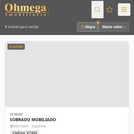
Favoritos (
1
imóvel para venda
Mapa
Maior valor
2 suítes
VENDAS
SOBRADO MOBILIADO
Morretes · Itapema
Código: V7442