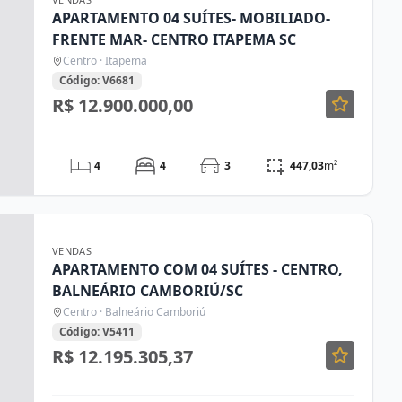
APARTAMENTO 04 SUÍTES- MOBILIADO-
FRENTE MAR- CENTRO ITAPEMA SC
Centro · Itapema
Código: V6681
R$ 12.900.000,00
4
4
3
447,03
m²
VENDAS
APARTAMENTO COM 04 SUÍTES - CENTRO,
BALNEÁRIO CAMBORIÚ/SC
Centro · Balneário Camboriú
Código: V5411
R$ 12.195.305,37