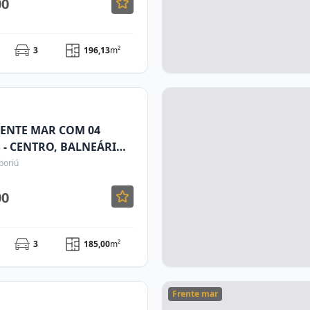
00
3
196,13
m²
ENTE MAR COM 04
S - CENTRO, BALNEÁRIO
boriú
00
3
185,00
m²
Frente mar