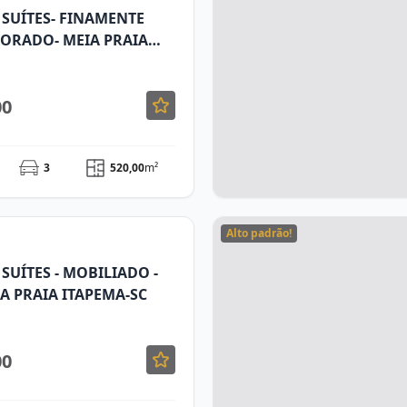
CORADO- MEIA PRAIA
00
3
520,00
m²
Alto padrão!
SUÍTES - MOBILIADO -
IA PRAIA ITAPEMA-SC
00