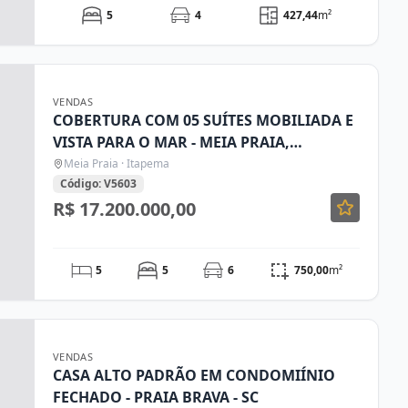
5
4
427,44
m²
VENDAS
COBERTURA COM 05 SUÍTES MOBILIADA E
VISTA PARA O MAR - MEIA PRAIA,
ITAPEMA/SC
Meia Praia · Itapema
Código: V5603
R$ 17.200.000,00
5
5
6
750,00
m²
VENDAS
CASA ALTO PADRÃO EM CONDOMIÍNIO
FECHADO - PRAIA BRAVA - SC