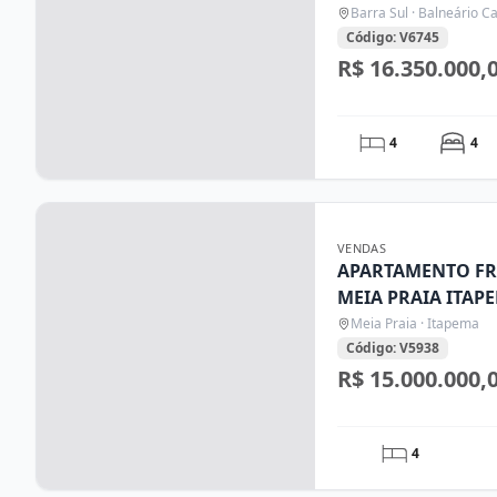
BALNEÁRIO CAM
Barra Sul · Balneário 
Código: V6745
R$ 16.350.000,
4
4
VENDAS
APARTAMENTO FRE
MEIA PRAIA ITAP
Meia Praia · Itapema
Código: V5938
R$ 15.000.000,
4