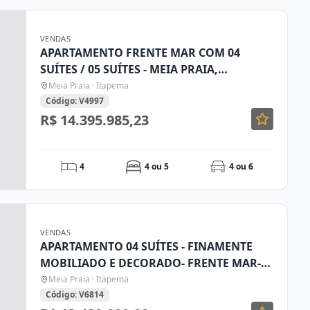
VENDAS
APARTAMENTO FRENTE MAR COM 04
SUÍTES / 05 SUÍTES - MEIA PRAIA,
ITAPEMA/SC
Meia Praia · Itapema
Código: V4997
R$ 14.395.985,23
4
4 ou 5
4 ou 6
VENDAS
APARTAMENTO 04 SUÍTES - FINAMENTE
MOBILIADO E DECORADO- FRENTE MAR-
MEIA PRAIA ITAPEMA SC
Meia Praia · Itapema
Código: V6814