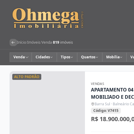
Início
/
Imóveis
/
Venda
·
819
imóveis
Venda
Cidades
Tipos
Quartos
Mobília
V
ALTO PADRÃO
VENDAS
APARTAMENTO 04
MOBILIADO E DE
CAMBORIÚ SC
Barra Sul · Balneário 
Código: V7415
R$ 18.900.000,