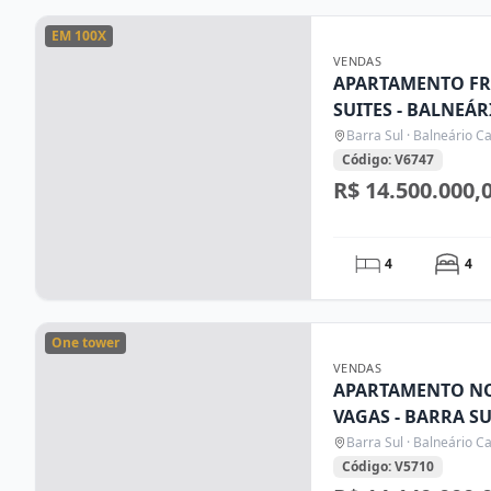
EM 100X
VENDAS
APARTAMENTO FR
SUITES - BALNEÁ
Barra Sul · Balneário 
Código: V6747
R$ 14.500.000,
4
4
One tower
VENDAS
APARTAMENTO NOV
VAGAS - BARRA S
CAMBORIÚ/SC
Barra Sul · Balneário 
Código: V5710