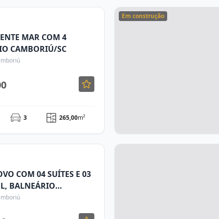
Em construção
ENTE MAR COM 4
RIO CAMBORIÚ/SC
Camboriú
00
3
265,00
m²
O COM 04 SUÍTES E 03
UL, BALNEÁRIO
Camboriú