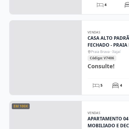
4
VENDAS
CASA ALTO PADR
FECHADO - PRAIA 
Praia Brava · Itajaí
Código: V7406
Consulte!
5
4
EM 100X
VENDAS
APARTAMENTO 04 
MOBILIADO E DECORADO BARRA SUL-