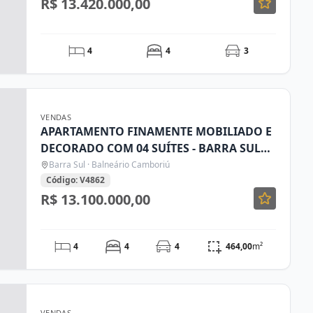
R$ 13.420.000,00
4
4
3
VENDAS
APARTAMENTO FINAMENTE MOBILIADO E
DECORADO COM 04 SUÍTES - BARRA SUL
BALNEARIO CAMBORIU
Barra Sul · Balneário Camboriú
Código: V4862
R$ 13.100.000,00
4
4
4
464,00
m²
VENDAS