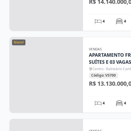
R$ 14.140.000,
4
4
Novo!
VENDAS
APARTAMENTO FR
SUÍTES E 03 VAGA
CAMBORIÚ/SC
Centro · Balneário Cam
Código: V5700
R$ 13.130.000,
4
4
VENDAS