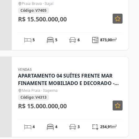
Praia Brava · Itajaí
Código: V7405
R$ 15.500.000,00
5
5
6
873,00
m²
VENDAS
APARTAMENTO 04 SUÍTES FRENTE MAR
FINAMENTE MOBILIADO E DECORADO -
MEIA PRAIA - ITAPEMA/SC
Meia Praia · Itapema
Código: V4313
R$ 15.000.000,00
4
4
3
254,91
m²