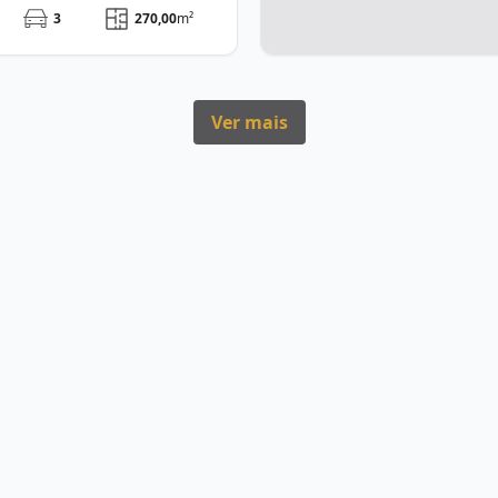
3
270,00
m²
Ver mais