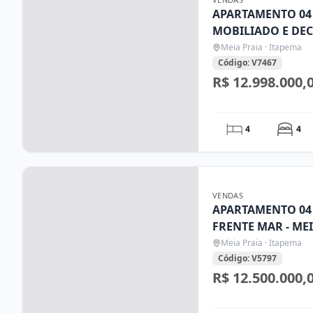
APARTAMENTO 04 SUÍTES- FINAMENTE
MOBILIADO E DE
ITAPEMA SC
Meia Praia · Itapema
Código: V7467
R$ 12.998.000,
4
4
VENDAS
APARTAMENTO 04 
FRENTE MAR - ME
Meia Praia · Itapema
Código: V5797
R$ 12.500.000,