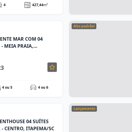
4
427,44
m²
Alto padrão!
ENTE MAR COM 04
S - MEIA PRAIA,
23
4 ou 5
4 ou 6
Lançamento
ENTHOUSE 04 SUÍTES
 - CENTRO, ITAPEMA/SC