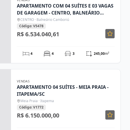
APARTAMENTO COM 04 SUÍTES E 03 VAGAS
DE GARAGEM - CENTRO, BALNEÁRIO
CAMBORIÚ/SC
CENTRO · Balneário Camboriú
Código: V5478
R$ 6.534.040,61
4
4
3
245,00
m²
VENDAS
APARTAMENTO 04 SUÍTES - MEIA PRAIA -
ITAPEMA/SC
Meia Praia · Itapema
Código: V1772
R$ 6.150.000,00