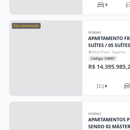
5
Em construção
VENDAS
APARTAMENTO FR
SUÍTES / 05 SUÍTE
ITAPEMA/SC
Meia Praia · Itapema
Código: V4997
R$ 14.395.985,
4
VENDAS
APARTAMENTOS P
SENDO 02 MÁSTER