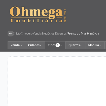
Início
/
Imóveis
/
Venda
/
Negócios Diversos
/
Frente ao Mar
·
0
imóveis
Venda
Cidades
Tipos
Quartos
Mobília
1