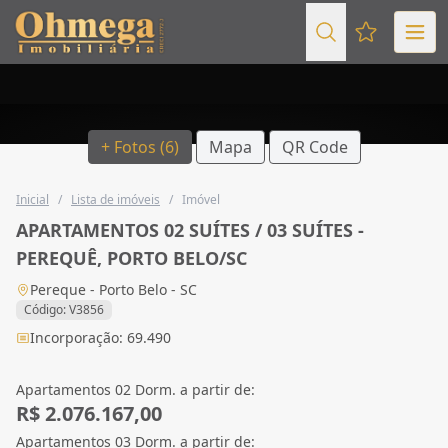
Favoritos (
+ Fotos (6)
Mapa
QR Code
Inicial
/
Lista de imóveis
/
Imóvel
APARTAMENTOS 02 SUÍTES / 03 SUÍTES -
PEREQUÊ, PORTO BELO/SC
Pereque - Porto Belo - SC
Código: V3856
Incorporação: 69.490
Apartamentos 02 Dorm. a partir de:
R$ 2.076.167,00
Apartamentos 03 Dorm. a partir de: