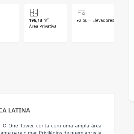
196,13
m²
▸
2 ou + Elevadores
Área Privativa
CA LATINA
s. O One Tower conta com uma ampla área
nante para o mar. Privilégios de quem aprecia