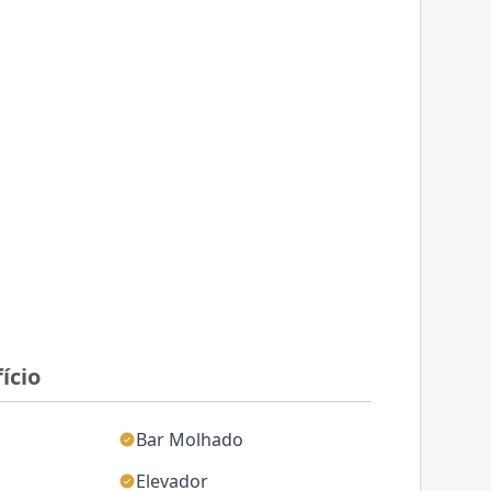
ício
Bar Molhado
Elevador