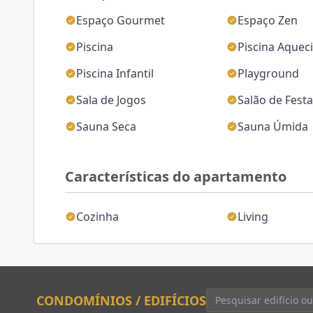
Espaço Gourmet
Espaço Zen
Piscina
Piscina Aquec
Piscina Infantil
Playground
Sala de Jogos
Salão de Fest
Sauna Seca
Sauna Úmida
Características do apartamento
Cozinha
Living
CONDOMÍNIOS / EDIFÍCIOS