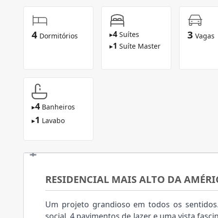
4
3
4
▸
Suítes
Dormitórios
Vagas
1
▸
Suíte Master
4
▸
Banheiros
1
▸
Lavabo
RESIDENCIAL MAIS ALTO DA AMÉRI
Um projeto grandioso em todos os sentido
social, 4 pavimentos de lazer e uma vista fasci